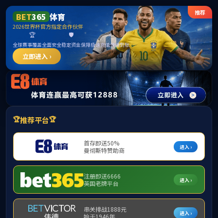
MK体育(MKsports集团)股份
公司 - Mk Sports
Toggle
navigat
当前位置：
首页
>
教育教学
>
本科生教育
>
教学动态
>