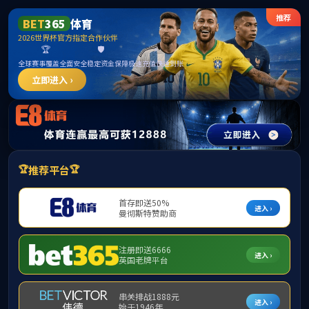
MK体育(MKsports集团)股份
公司 - Mk Sports
Toggle
navigat
当前位置：
首页
>
科学研究
>
服务下载
>